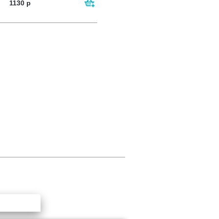
1130
р