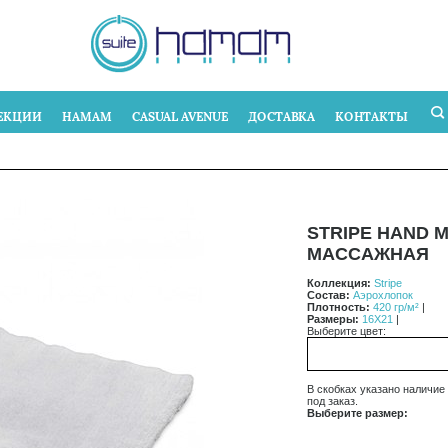
ЕКЦИИ
HAMAM
CASUAL AVENUE
ДОСТАВКА
КОНТАКТЫ
STRIPE HAND M
МАССАЖНАЯ
Коллекция:
Stripe
Состав:
Аэрохлопок
Плотность:
420 гр/м²
|
Размеры:
16X21
|
Выберите цвет:
В скобках указано наличие
под заказ.
Выберите размер: