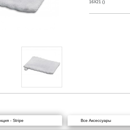
16X21 ()
кция - Stripe
Все Аксессуары