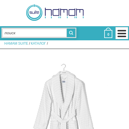
ДЛЯ ВАННОЙ
Полотенца для отелей
Коврики для отелей
Халаты для отелей
Тапочки для отелей
Аксессуары
0
ДЛЯ СПАЛЬНИ
HAMAM SUITE
/
КАТАЛОГ
/
Постельное белье
Подушки
Пледы
Наволочки для отелей
Простыни
Пододеяльники
Наматрасники
Одеяла
КОЛЛЕКЦИИ
Aerosoft
Assos
Eke Hotel
De Luxe
Glam
Light
Limited Edition