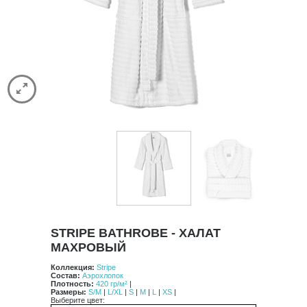
Spa
Stripe
Vintage
Classic
Luxury
Contrast
Comforters
Satin Stitch
Pure
HAMAM
CASUAL AVENUE
ДОСТАВКА
КОНТАКТЫ
STRIPE BATHROBE - ХАЛАТ
МАХРОВЫЙ
Коллекция:
Stripe
Состав:
Аэрохлопок
Плотность:
420 гр/м²
|
Размеры:
S/M
|
L/XL
|
S
|
M
|
L
|
XS
|
Выберите цвет: