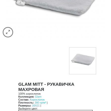
Spa
Stripe
Vintage
Classic
Luxury
Contrast
Comforters
Satin Stitch
Pure
HAMAM
CASUAL AVENUE
ДОСТАВКА
КОНТАКТЫ
GLAM MITT - РУКАВИЧКА
МАХРОВАЯ
100% аэрохлопок
Коллекция:
Glam
Состав:
Аэрохлопок
Плотность:
380 гр/м²
|
Размеры:
16X21
|
Выберите цвет: