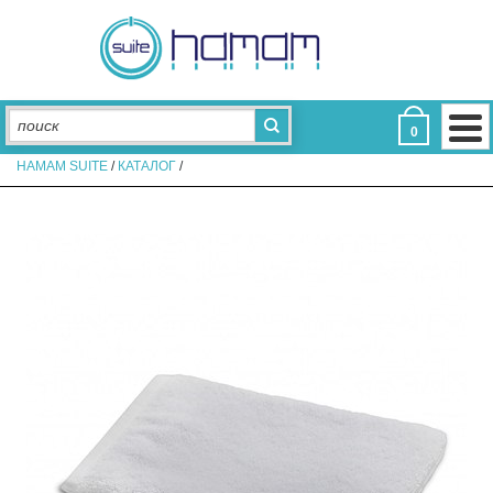
ДЛЯ ВАННОЙ
Полотенца для отелей
Коврики для отелей
Халаты для отелей
Тапочки для отелей
Аксессуары
0
ДЛЯ СПАЛЬНИ
HAMAM SUITE
/
КАТАЛОГ
/
Постельное белье
Подушки
Пледы
Наволочки для отелей
Простыни
Пододеяльники
Наматрасники
Одеяла
КОЛЛЕКЦИИ
Aerosoft
Assos
Eke Hotel
De Luxe
Glam
Light
Limited Edition