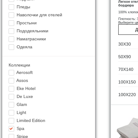
Легкое оте
бордюра
Пледы
100% хлопо
Наволочки для отелей
Плотность: 
Простыни
Выберите цв
Д
Пододеяльники
Наматрасники
30X30
Одеяла
50X90
Коллекции
70X140
Aerosoft
Assos
100X150
Eke Hotel
100X220
De Luxe
Glam
Light
Limited Edition
Spa
Stripe