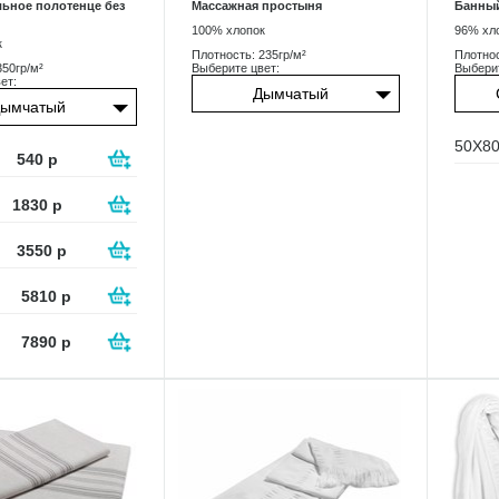
льное полотенце без
Массажная простыня
Банный
100% хлопок
96% хл
к
Плотность: 235гр/м²
Плотнос
350гр/м²
Выберите цвет:
Выберит
ет:
Дымчатый
ымчатый
50X8
540
р
1830
р
3550
р
5810
р
7890
р