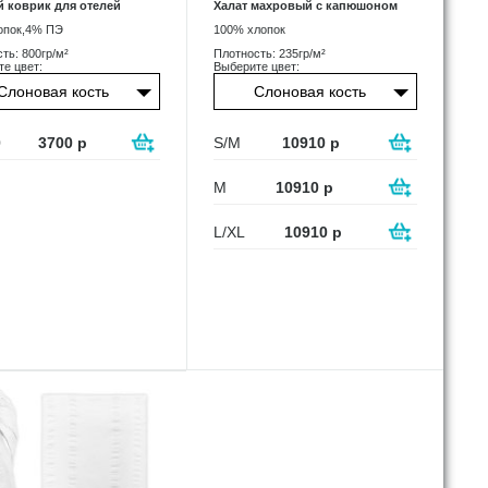
 коврик для отелей
Халат махровый с капюшоном
опок,4% ПЭ
100% хлопок
ть: 800гр/м²
Плотность: 235гр/м²
е цвет:
Выберите цвет:
Слоновая кость
Слоновая кость
0
3700
р
S/M
10910
р
M
10910
р
L/XL
10910
р