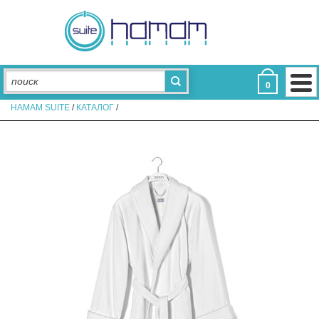
ДЛЯ ВАННОЙ
Полотенца для отелей
Коврики для отелей
Халаты для отелей
Тапочки для отелей
Аксессуары
0
ДЛЯ СПАЛЬНИ
HAMAM SUITE
/
КАТАЛОГ
/
Постельное белье
Подушки
Пледы
Наволочки для отелей
Простыни
Пододеяльники
Наматрасники
Одеяла
КОЛЛЕКЦИИ
Aerosoft
Assos
Eke Hotel
De Luxe
Glam
Light
Limited Edition