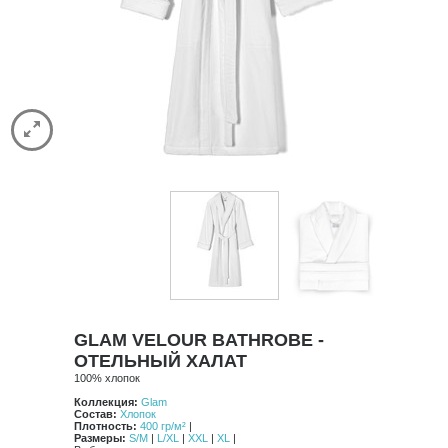
Spa
Stripe
Vintage
Classic
Luxury
Contrast
Comforters
Satin Stitch
Pure
HAMAM
CASUAL AVENUE
ДОСТАВКА
КОНТАКТЫ
GLAM VELOUR BATHROBE -
ОТЕЛЬНЫЙ ХАЛАТ
100% хлопок
Коллекция:
Glam
Состав:
Хлопок
Плотность:
400 гр/м²
|
Размеры:
S/M
|
L/XL
|
XXL
|
XL
|