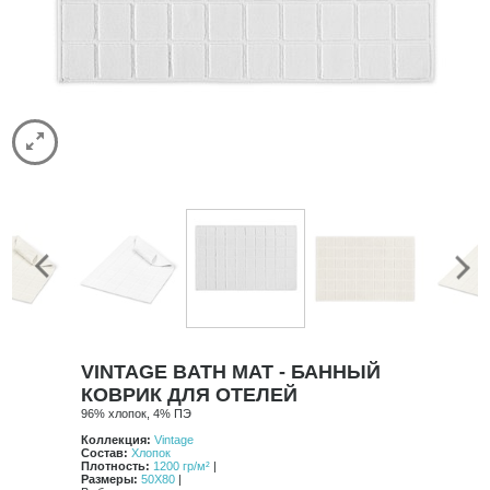
Spa
Stripe
Vintage
Classic
Luxury
Contrast
Comforters
Satin Stitch
Pure
HAMAM
CASUAL AVENUE
ДОСТАВКА
КОНТАКТЫ
Previous
Next
VINTAGE BATH MAT - БАННЫЙ
КОВРИК ДЛЯ ОТЕЛЕЙ
96% хлопок, 4% ПЭ
Коллекция:
Vintage
Состав:
Хлопок
Плотность:
1200 гр/м²
|
Размеры:
50X80
|