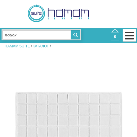
ДЛЯ ВАННОЙ
Полотенца для отелей
Коврики для отелей
Халаты для отелей
Тапочки для отелей
Аксессуары
0
ДЛЯ СПАЛЬНИ
HAMAM SUITE
/
КАТАЛОГ
/
Постельное белье
Подушки
Пледы
Наволочки для отелей
Простыни
Пододеяльники
Наматрасники
Одеяла
КОЛЛЕКЦИИ
Aerosoft
Assos
Eke Hotel
De Luxe
Glam
Light
Limited Edition