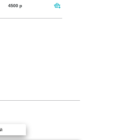
4500
р
ей