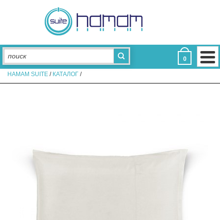
ДЛЯ ВАННОЙ
Полотенца для отелей
Коврики для отелей
Халаты для отелей
Тапочки для отелей
Аксессуары
0
ДЛЯ СПАЛЬНИ
HAMAM SUITE
/
КАТАЛОГ
/
Постельное белье
Подушки
Пледы
Наволочки для отелей
Простыни
Пододеяльники
Наматрасники
Одеяла
КОЛЛЕКЦИИ
Aerosoft
Assos
Eke Hotel
De Luxe
Glam
Light
Limited Edition