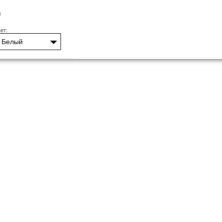
к
ет:
Белый