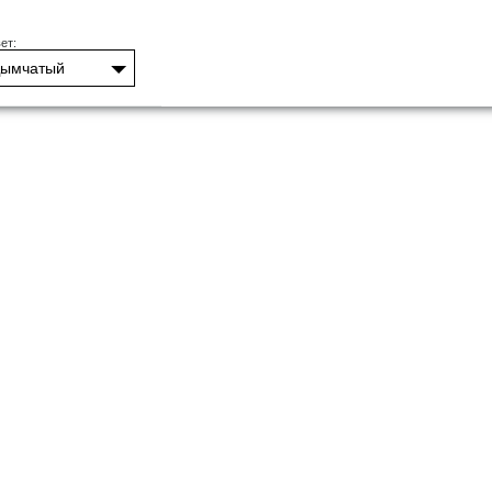
ет:
ымчатый